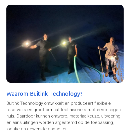
Waarom Buitink Technology?
Buitink Technology ontwikkelt en produceert flexibele
reservoirs en grootformaat technische structuren in eigen
huis. Daardoor kunnen ontwerp, materiaalkeuze, uitvoering
en aansluitingen worden afgestemd op de toepassing,
locatie en gewenste capaciteit.