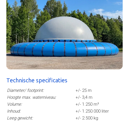
Technische specificaties
Diameter/ footprint:
+/- 25 m
Hoogte max. waterniveau:
+/- 3,4 m
Volume:
+/- 1.250 m³
Inhoud:
+/- 1.250.000 liter
Leeg gewicht:
+/- 2.500 kg