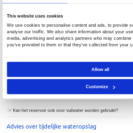
van een mobiele waterzak?
This website uses cookies
Voor welke toepassingen is het XXXL waterreservoir
We use cookies to personalise content and ads, to provide s
geschikt?
analyse our traffic. We also share information about your use 
media, advertising and analytics partners who may combine it
Kan het reservoir tijdelijk worden geplaatst?
you’ve provided to them or that they’ve collected from your us
Is het reservoir geschikt voor grote volumes?
Allow all
Kan het XXXL waterreservoir op maat worden gemaakt?
Customize
Wat is het verschil met het mobiele waterreservoir voor
bluswater?
Kan het reservoir ook voor vuilwater worden gebruikt?
Advies over tijdelijke wateropslag