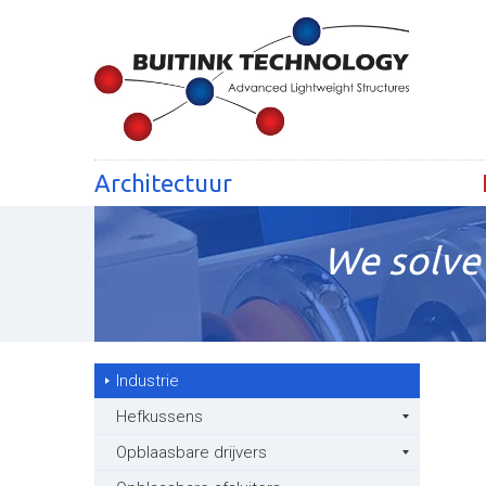
Architectuur
We solve 
Industrie
Hefkussens
Opblaasbare drijvers