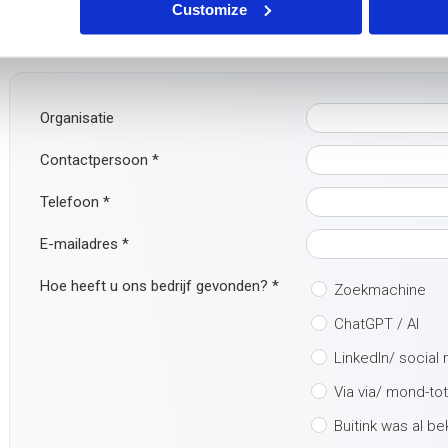
Customize
Heb je vragen of wil je meer informatie? Neem gerust contact m
makkelijker: vul direct het onderstaande contactformulier in. Wij
Organisatie
Contactpersoon
*
Telefoon
*
E-mailadres
*
Hoe heeft u ons bedrijf gevonden?
*
Zoekmachine
ChatGPT / AI
LinkedIn/ social
Via via/ mond-to
Buitink was al b