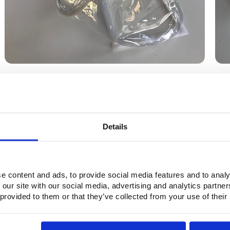
Vergelijking materialen weefselcompensato
Klik
hier
voor een lijst waarop de verschillende materialen voor
Andere producten van ETFE folie
Details
Omdat ETFE folie zo transparant is, uv-licht doorlaat, supersterk, 
nog veel meer producten van deze folie. Denk aan overkapping
document tassen en luchtkussendaken. Deze toepassingen vindt
e content and ads, to provide social media features and to analy
ETFE luchtkussendaken |
bekijk >
 our site with our social media, advertising and analytics partn
Enkellaagse ETFE daken of wanden |
bekijk >
 provided to them or that they’ve collected from your use of their
Chemicaliën bestendige enveloppen |
bekijk >
Vragen?