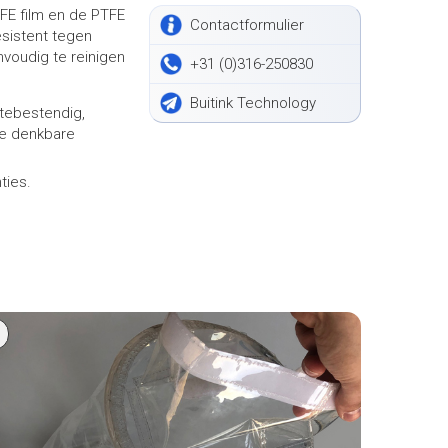
TFE film en de PTFE
Contactformulier
sistent tegen
nvoudig te reinigen
+31 (0)316-250830
Buitink Technology
mtebestendig,
lle denkbare
ties.