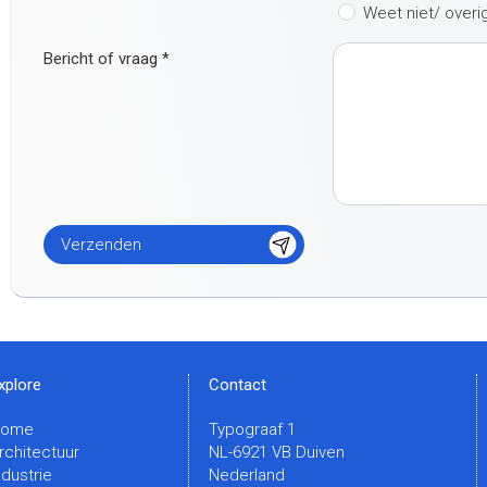
Weet niet/ overi
Bericht of vraag
*
xplore
Contact
Home
Typograaf 1
rchitectuur
NL-6921 VB Duiven
ndustrie
Nederland