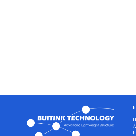
E
A
I