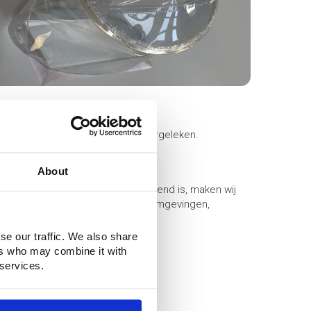
ren
 weefselcompensatoren worden vergeleken.
About
chemisch vrijwel inert en vuilafstotend is, maken wij
en, afschermingen in chemische omgevingen,
 u ook allemaal op onze website:
se our traffic. We also share
ers who may combine it with
 services.