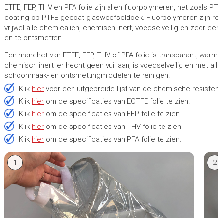
ETFE, FEP, THV en PFA folie zijn allen fluorpolymeren, net zoals P
coating op PTFE gecoat glasweefseldoek. Fluorpolymeren zijn re
vrijwel alle chemicaliën, chemisch inert, voedselveilig en zeer ee
en te ontsmetten.
Een manchet van ETFE, FEP, THV of PFA folie is transparant, war
chemisch inert, er hecht geen vuil aan, is voedselveilig en met a
schoonmaak- en ontsmettingmiddelen te reinigen.
Klik
hier
voor een uitgebreide lijst van de chemische resisten
Klik
hier
om de specificaties van ECTFE folie te zien.
Klik
hier
om de specificaties van FEP folie te zien.
Klik
hier
om de specificaties van THV folie te zien.
Klik
hier
om de specificaties van PFA folie te zien.
1
2