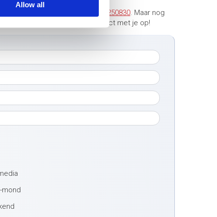
Allow all
et ons op. Bel ons op
+31 (0)316-250830
. Maar nog
 nemen dan zo snel mogelijk contact met je op!
 media
t-mond
ekend