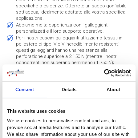
specifiche o esigenze. Otterrete un sacco gonfiabile
sott'acqua, idealmente adattato alla vostra specifica
applicazione!
Abbiamo molta esperienza con i galleggianti
personalizzati e il loro supporto operativo.
Per i nostri cuscini galleggianti utilizziamo tessuti in
poliestere di tipo IV e V incredibilmente resistenti;
questi galleggianti hanno una resistenza alla
perforazione superiore a 2.150 N (mentre i nostri
concorrenti non superano nemmeno i 1.750 N);
Questi galleggianti richiedono una manutenzione
limitata e sono molto facili da pulire;
Possiamo personalizzare le borse e applicare il vostro
logo o la vostra impronta! Se volete, potete anche
Consent
Details
About
rivenderli con la vostra etichetta.
Specifiche borse da paracadute
This website uses cookies
We use cookies to personalise content and ads, to
provide social media features and to analyse our traffic.
We also share information about your use of our site with