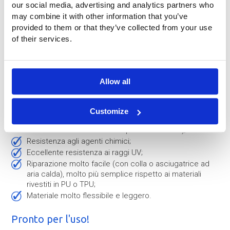
our social media, advertising and analytics partners who
may combine it with other information that you’ve
provided to them or that they’ve collected from your use
of their services.
Materiale sacchi paracadute
Per i nostri carri vengono utilizzati materiali di prima qualità:
Tessuto in poliestere spalmato in copolimero EVA/PVC,
Allow all
estremamente resistente e resistente;
Resistenza alla trazione del tessuto: 8.000 - 18.000 N/ 5
cm;
Customize
Resistenza alla perforazione: 2.150 N (i prodotti della
concorrenza di solito non superano i 1.750 N);
Resistenza agli agenti chimici;
Eccellente resistenza ai raggi UV;
Riparazione molto facile (con colla o asciugatrice ad
aria calda), molto più semplice rispetto ai materiali
rivestiti in PU o TPU;
Materiale molto flessibile e leggero.
Pronto per l'uso!