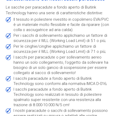
Le sacche per paracadute a fondo aperto di Buitink
Technology hanno una serie di caratteristiche distintive:
Il tessuto in poliestere rivestito in copolimero EVA/PVC
è un materiale molto flessibile e facile da riparare (con
colla o asciugatrice ad aria calda).
Per i sacchi di sollevamento applichiamo un fattore di
sicurezza per il WLL (Working Load Limit) di 5:1 o più;
Per le cinghie/cinghie applichiamo un fattore di
sicurezza per il WLL (Working Load Limit) di 7:1 o più;
I sacchi per paracadute o per sollevamento aereo
hanno un solo collegamento, l'oggetto da sollevare ha
bisogno di un solo gancio di sospensione per essere
collegato al sacco di sollevamento!
I sacchi paracadute a fondo aperto di Buitink
Technology sono conformi alla normativa IMCA D-016;
I sacchi paracadute a fondo aperto di Buitink
Technology sono realizzati in tessuto di poliestere
spalmato super resistente con una resistenza alla
trazione di 8.000-10.000 N/5 cm!
I nostri paracadute o sacchi di sollevamento possono
essere realizzati su misura o adattati alle vostre