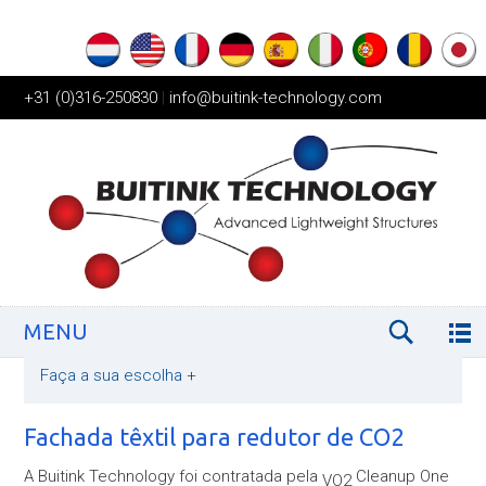
+31 (0)316-250830
|
info@buitink-technology.com
MENU
Faça a sua escolha
+
Fachada têxtil para redutor de CO2
A Buitink Technology foi contratada pela
Cleanup One
VO2