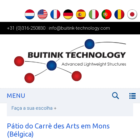
+31 (0)316-250830
|
info@buitink-technology.com
MENU
Faça a sua escolha
+
Pátio do Carrè des Arts em Mons
(Bélgica)