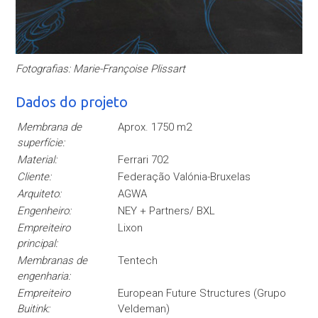
Fotografias: Marie-Françoise Plissart
Dados do projeto
Membrana de
Aprox. 1750 m2
superfície:
Material:
Ferrari 702
Cliente:
Federação Valónia-Bruxelas
Arquiteto:
AGWA
Engenheiro:
NEY + Partners/ BXL
Empreiteiro
Lixon
principal:
Membranas de
Tentech
engenharia:
Empreiteiro
European Future Structures (Grupo
Buitink:
Veldeman)