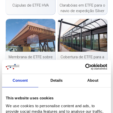
Cúpulas de ETFE HVA
Clarabóias em ETFE para o
navio de expedição Silver
Origin
Membrana de ETFE sobre
Cobertura de ETFE para a
estrutura de madeira
Escola Internacional de
Almere
Consent
Details
About
Tem uma pergunta ou gostaria de
receber uma indicação de preço?
This website uses cookies
Basta preencher o nosso formulário de contacto:
We use cookies to personalise content and ads, to
Formulário de contacto
provide social media features and to analyse our traffic.