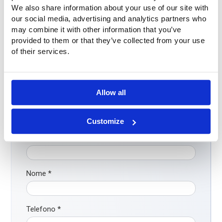
We also share information about your use of our site with
our social media, advertising and analytics partners who
may combine it with other information that you’ve
provided to them or that they’ve collected from your use
Perguntas?
of their services.
Tem perguntas ou pretende obter mais informações? Não
hesite em contactar-nos. Ligue-nos para o número
+31 (0)316-250830
. Mas ainda mais fácil: preencha
diretamente o formulário de contacto abaixo. Entraremos
Allow all
em contacto consigo o mais rapidamente possível!
Customize
Azienda
Nome
*
Telefono
*