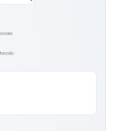
sociais
nhecido
o