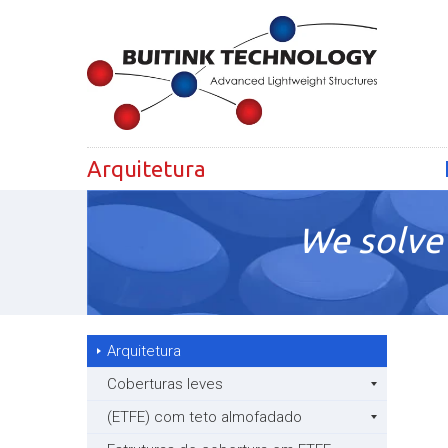
Arquitetura
We solve 
Arquitetura
Coberturas leves
(ETFE) com teto almofadado