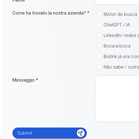
Paese
*
Come ha trovato la nostra azienda?
*
Motor de busca
ChatGPT / IA
LinkedIn/ redes 
Boca-a-boca
Buitink já era co
Não sabe / outr
Messaggio
*