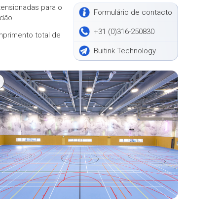
tensionadas para o
Formulário de contacto
rdão.
+31 (0)316-250830
primento total de
Buitink Technology