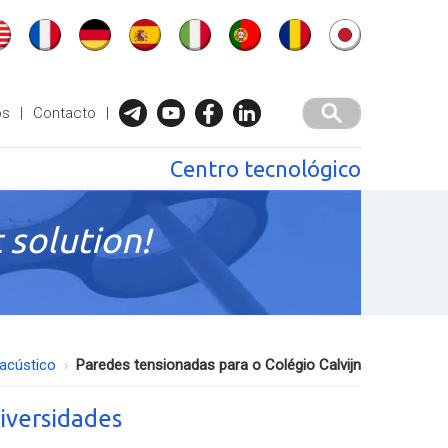
ós
|
Contacto
|
Centro tecnológico
 solution!
 acústico
Paredes tensionadas para o Colégio Calvijn
niversidades