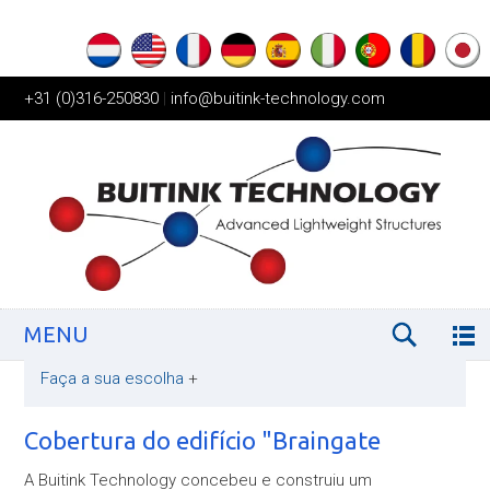
+31 (0)316-250830
|
info@buitink-technology.com
MENU
Faça a sua escolha
+
Cobertura do edifício "Braingate
A Buitink Technology concebeu e construiu um