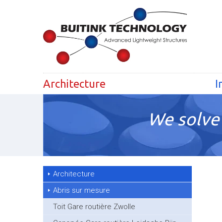
Architecture
I
We solve 
Architecture
Abris sur mesure
Toit Gare routière Zwolle