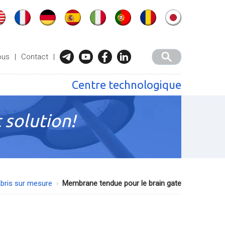
ous
|
Contact
|
Centre technologique
 solution!
bris sur mesure
Membrane tendue pour le brain gate