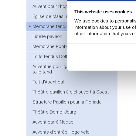
Auvent pour l'hôpital de Deventer
This website uses cookies
Eglise de Maasluis en membrane tendue
We use cookies to personalis
Membrane tendue pour le brain gate
information about your use of
other information that you’ve
Libelle pavilion
Membrane Roobol
Toits tendus Dolfinarium
Auventue pour garage automobile en
toile tend
Toit d'Apenheul
Théâtre pavillon à ciel ouvert à Soest
Structure Papillon pour la Floriade
Théâtre Dome IJburg
Auvent carré Nedap
Auvents d'entrée Hoge veld