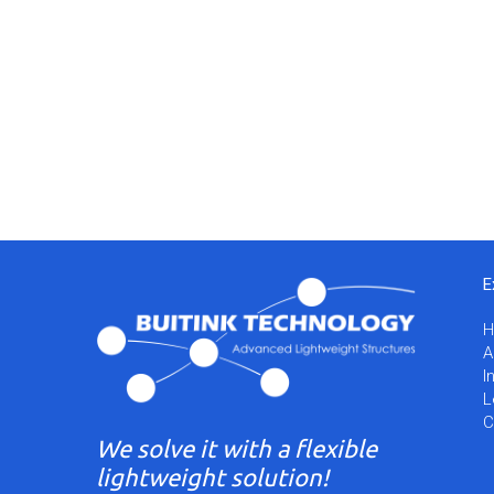
E
A
I
L
C
We solve it with a flexible
lightweight solution!