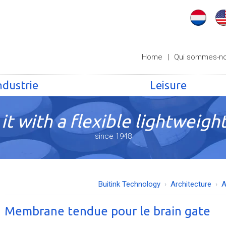
Home
|
Qui sommes-n
ndustrie
Leisure
it with a flexible lightweight
since 1948
Buitink Technology
Architecture
A
Membrane tendue pour le brain gate