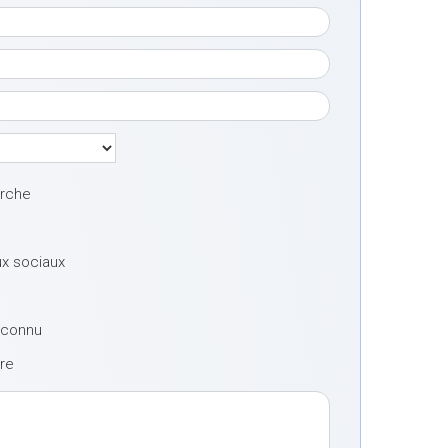
erche
ux sociaux
à connu
tre