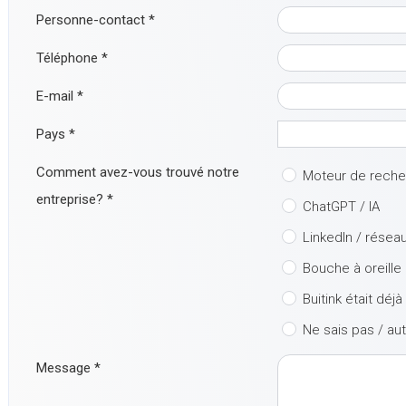
Personne-contact
*
Téléphone
*
E-mail
*
Pays
*
Comment avez-vous trouvé notre
Moteur de rech
entreprise?
*
ChatGPT / IA
LinkedIn / résea
Bouche à oreille
Buitink était déj
Ne sais pas / au
Message
*