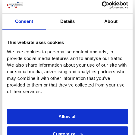
Paese
*
Consent
Details
About
This website uses cookies
Come ha trovato la nostra azienda?
*
We use cookies to personalise content and ads, to
Motore di ricerca
provide social media features and to analyse our traffic.
Tramite AI
We also share information about your use of our site with
our social media, advertising and analytics partners who
LinkedIn/ social media
may combine it with other information that you’ve
Passaparola
provided to them or that they’ve collected from your use
of their services.
Buitink era già noto
Non so / altro
Allow all
Messaggio
*
Customize