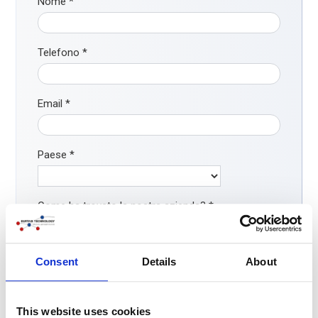
Nome
*
Telefono
*
Email
*
Paese
*
Come ha trovato la nostra azienda?
*
Motore di ricerca
Tramite AI
Consent
Details
About
LinkedIn/ social media
Passaparola
This website uses cookies