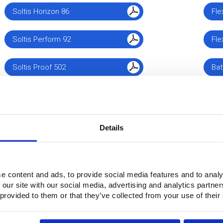
Soltis Horizon 86
Fle
Soltis Perform 92
Fle
Soltis Proof 502
Bat
Soltis Proof LowE
Bat
Soltis Safe SK20
Pro
Details
Soltis Touch
Mag
e content and ads, to provide social media features and to analy
Guida acustica
 our site with our social media, advertising and analytics partn
 provided to them or that they’ve collected from your use of their
Domande?