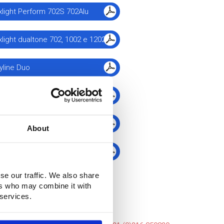
xlight Perform 702S 702Alu
xlight dualtone 702, 1002 e 1202
yline Duo
yline Iso
tect Foam dB 4800, 4802, 4802L
About
lie di protezione
se our traffic. We also share
ers who may combine it with
 services.