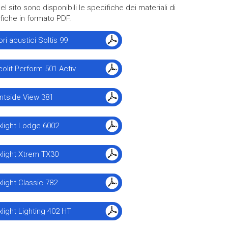
l sito sono disponibili le specifiche dei materiali di
fiche in formato PDF.
ori acustici Soltis 99
olit Perform 501 Activ
ntside View 381
xlight Lodge 6002
xlight Xtrem TX30
xlight Classic 782
xlight Lighting 402 HT