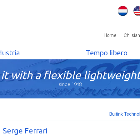
Home
|
Chi sia
dustria
Tempo libero
it with a flexible lightweight
since 1948
Buitink Techno
Serge Ferrari