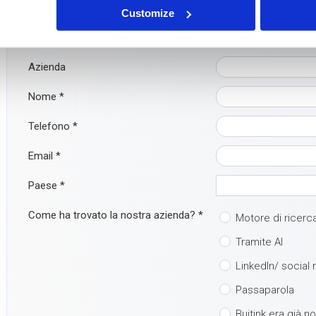
Avete domande o volete maggiori informazioni? Non esitate a co
Customize
Ma è ancora più facile: compilate direttamente il modulo di conta
Azienda
Nome
*
Telefono
*
Email
*
Paese
*
Come ha trovato la nostra azienda?
*
Motore di ricerc
Tramite AI
LinkedIn/ social
Passaparola
Buitink era già n