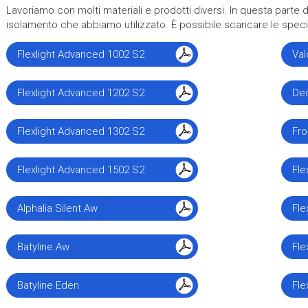
Lavoriamo con molti materiali e prodotti diversi. In questa parte de
isolamento che abbiamo utilizzato. È possibile scaricare le speci
Flexlight Advanced 1002 S2
Val
Flexlight Advanced 1202 S2
Dec
Flexlight Advanced 1302 S2
Fro
Flexlight Advanced 1502 S2
Fle
Alphalia Silent Aw
Fle
Batyline Aw
Fle
Batyline Eden
Fle