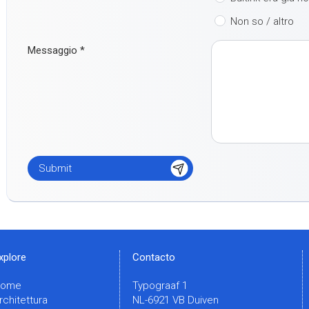
Non so / altro
Messaggio
*
xplore
Contacto
Home
Typograaf 1
rchitettura
NL-6921 VB Duiven