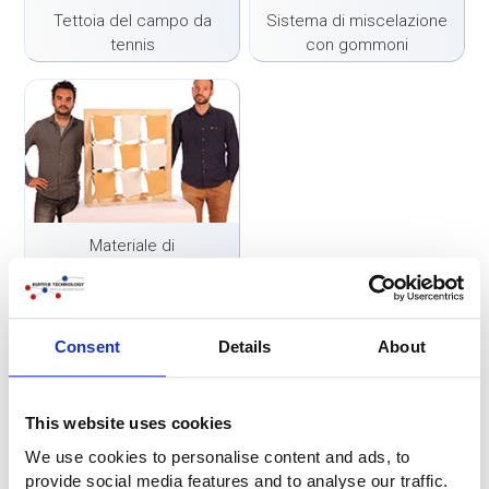
Tettoia del campo da
Sistema di miscelazione
tennis
con gommoni
Materiale di
sponsorizzazione
Consent
Details
About
Avete una domanda o volete ricevere
un'indicazione di prezzo?
This website uses cookies
Basta compilare il nostro modulo di contatto:
We use cookies to personalise content and ads, to
Modulo di contatto
provide social media features and to analyse our traffic.