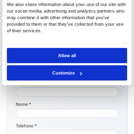
We also share information about your use of our site with
our social media, advertising and analytics partners who
may combine it with other information that you’ve
provided to them or that they’ve collected from your use
Domande?
of their services.
Avete domande o volete maggiori informazioni? Non
esitate a contattarci. Chiamateci al numero
+31 (0)316-250830
. Ma è ancora più facile: compilate
direttamente il modulo di contatto qui sotto. Vi
Allow all
contatteremo al più presto!
Customize
Azienda
Nome
*
Telefono
*