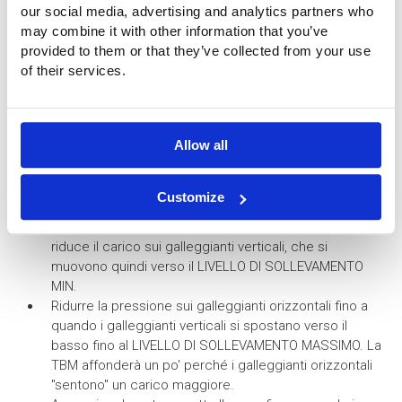
our social media, advertising and analytics partners who
may combine it with other information that you’ve
provided to them or that they’ve collected from your use
of their services.
4.4 Sollevamento del telaio da 20T + TBM
da 165T verso il livello del mare
Allow all
Accorciare le catene sotto l'acqua finché i
galleggianti verticali non si trovano in posizione di MIN
Customize
LEVELT. La TBM si sposta verso l'alto, aumentando la
galleggiabilità dei galleggianti orizzontali. Questo
riduce il carico sui galleggianti verticali, che si
muovono quindi verso il LIVELLO DI SOLLEVAMENTO
MIN.
Ridurre la pressione sui galleggianti orizzontali fino a
quando i galleggianti verticali si spostano verso il
basso fino al LIVELLO DI SOLLEVAMENTO MASSIMO. La
TBM affonderà un po' perché i galleggianti orizzontali
"sentono" un carico maggiore.