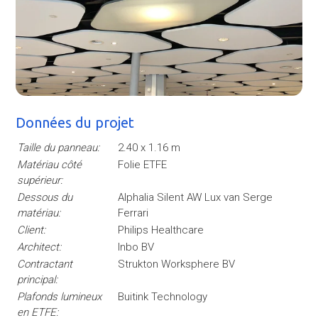
Données du projet
Taille du panneau:
2.40 x 1.16 m
Matériau côté
Folie ETFE
supérieur:
Dessous du
Alphalia Silent AW Lux van Serge
matériau:
Ferrari
Client:
Philips Healthcare
Architect:
Inbo BV
Contractant
Strukton Worksphere BV
principal:
Plafonds lumineux
Buitink Technology
en ETFE: