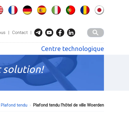
ous
|
Contact
|
Centre technologique
 solution!
Plafond tendu
Plafond tendu l'hôtel de ville Woerden