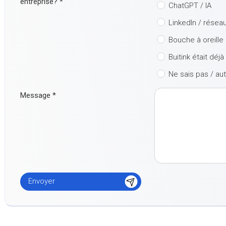
entreprise?
*
ChatGPT / IA
LinkedIn / résea
Bouche à oreille
Buitink était déj
Ne sais pas / au
Message
*