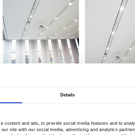
Donnée du projet
Details
Surface:
Environ 220 m²
Matériaux de construction:
Batyline AW van Serge Ferrar
Client:
City of Woerden
e content and ads, to provide social media features and to analy
Principal entrepreneur:
BAM Construction et ingénierie
 our site with our social media, advertising and analytics partn
Plafonds tendus:
Buitink Technology