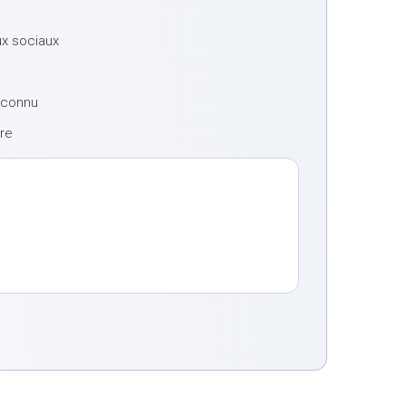
ux sociaux
à connu
tre