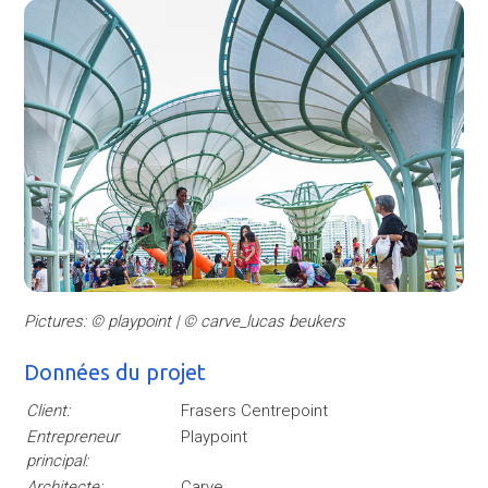
Pictures: © playpoint | © carve_lucas beukers
Données du projet
Client:
Frasers Centrepoint
Entrepreneur
Playpoint
principal:
Architecte:
Carve