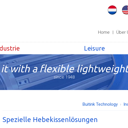
Home
|
Über 
dustrie
Leisure
it with a flexible lightweight
since 1948
Buitink Technology
In
Spezielle Hebekissenlösungen