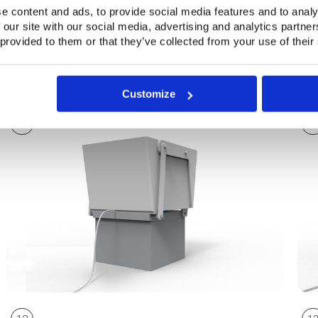
Hebekissen zum Neigen und Kippen
e content and ads, to provide social media features and to analy
 our site with our social media, advertising and analytics partn
Hebekissen können in Kippsystemen eingesetzt werden, wobei 
 provided to them or that they’ve collected from your use of their
Formen und Größen produzieren. Die optimale Form und Größe 
Untenstehende Bilder zeigen ein gutes Beispiel eines Kippsyste
Hebekissen darunter aufgeblasen wird.
Customize
10
1