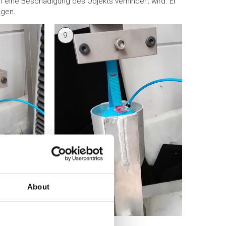
h eine Beschädigung des Objekts verhindert wird. Er
ngen.
9
About