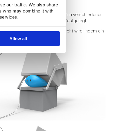
se our traffic. We also share
ers who may combine it with
wir maßgeschneiderte Hebekissen in verschiedenen
 services.
wird gemeinsam mit dem Kunden festgelegt.
ms, bei dem ein Container umgedreht wird, indem ein
Allow all
1