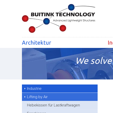
Architektur
In
We solve 
Industrie
Lifting by Air
Hebekissen für Lastkraftwagen