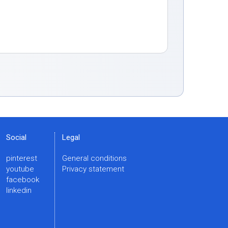
Social
Legal
pinterest
General conditions
youtube
Privacy statement
facebook
linkedin