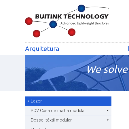
Arquitetura
We solve 
Lazer
POV Casa de malha modular
Dossel têxtil modular