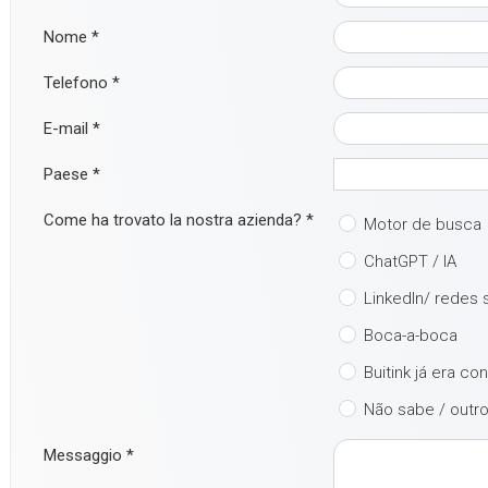
Nome
*
Telefono
*
E-mail
*
Paese
*
Come ha trovato la nostra azienda?
*
Motor de busca
ChatGPT / IA
LinkedIn/ redes 
Boca-a-boca
Buitink já era co
Não sabe / outr
Messaggio
*