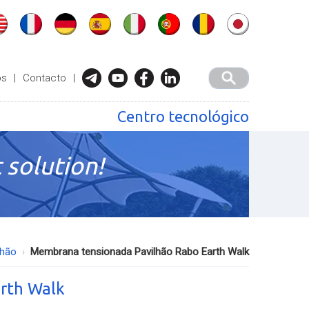
ós
|
Contacto
|
Centro tecnológico
 solution!
lhão
Membrana tensionada Pavilhão Rabo Earth Walk
rth Walk