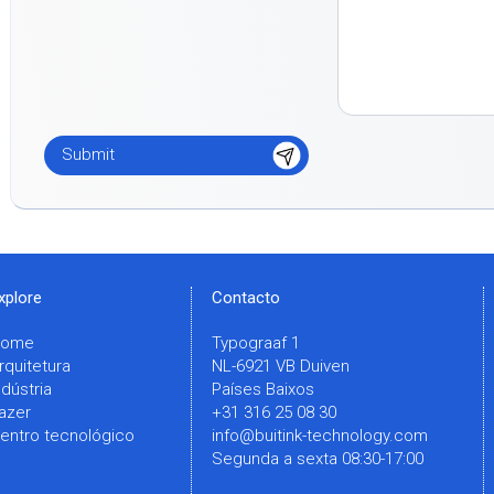
xplore
Contacto
Home
Typograaf 1
rquitetura
NL-6921 VB Duiven
ndústria
Países Baixos
azer
+31 316 25 08 30
entro tecnológico
info@buitink-technology.com
Segunda a sexta 08:30-17:00