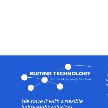
E
A
I
L
C
We solve it with a flexible
lightweight solution!