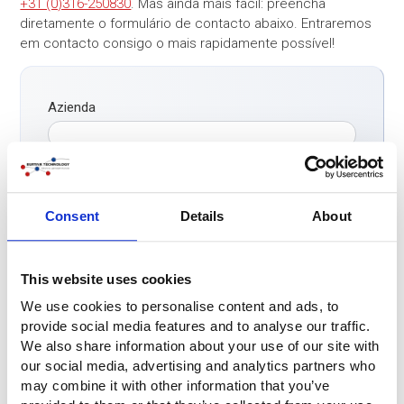
+31 (0)316-250830
. Mas ainda mais fácil: preencha
diretamente o formulário de contacto abaixo. Entraremos
em contacto consigo o mais rapidamente possível!
Azienda
Nome
*
Consent
Details
About
Telefono
*
This website uses cookies
E-mail
*
We use cookies to personalise content and ads, to
provide social media features and to analyse our traffic.
We also share information about your use of our site with
our social media, advertising and analytics partners who
Paese
*
may combine it with other information that you’ve