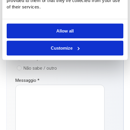
provided to them or that they’ve collected from your use
of their services.
Come ha trovato la nostra azienda?
*
Motor de busca
ChatGPT / IA
Allow all
LinkedIn/ redes sociais
Customize
Boca-a-boca
Buitink já era conhecido
Não sabe / outro
Messaggio
*