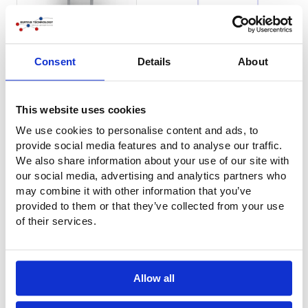
Perguntas?
Consent
Details
About
Tem perguntas ou pretende obter mais informações? Não
hesite em contactar-nos. Ligue-nos para o número
+31 (0)316-250830
. Mas ainda mais fácil: preencha
This website uses cookies
diretamente o formulário de contacto abaixo. Entraremos
We use cookies to personalise content and ads, to
em contacto consigo o mais rapidamente possível!
provide social media features and to analyse our traffic.
We also share information about your use of our site with
our social media, advertising and analytics partners who
Azienda
may combine it with other information that you’ve
provided to them or that they’ve collected from your use
of their services.
Nome
*
Allow all
Telefono
*