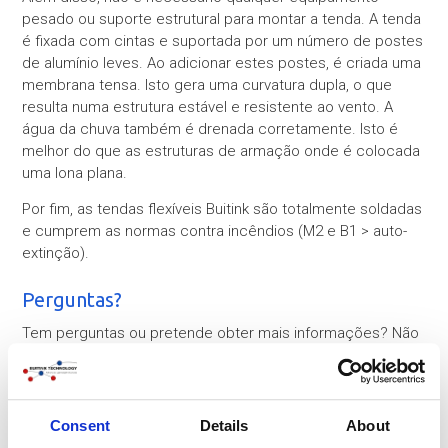
pesado ou suporte estrutural para montar a tenda. A tenda
é fixada com cintas e suportada por um número de postes
de alumínio leves. Ao adicionar estes postes, é criada uma
membrana tensa. Isto gera uma curvatura dupla, o que
resulta numa estrutura estável e resistente ao vento. A
água da chuva também é drenada corretamente. Isto é
melhor do que as estruturas de armação onde é colocada
uma lona plana.
Por fim, as tendas flexíveis Buitink são totalmente soldadas
e cumprem as normas contra incêndios (M2 e B1 > auto-
extinção).
Perguntas?
Tem perguntas ou pretende obter mais informações? Não
hesite em contactar-nos. Ligue-nos para o número
+31 (0)316-250830
. Mas ainda mais fácil: preencha
diretamente o formulário de contacto abaixo. Entraremos
em contacto consigo o mais rapidamente possível!
Consent
Details
About