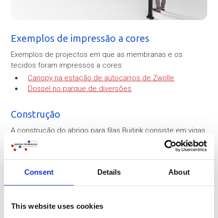
Exemplos de impressão a cores
Exemplos de projectos em que as membranas e os
tecidos foram impressos a cores:
Canopy na estação de autocarros de Zwolle
Dossel no parque de diversões
Construção
A construção do abrigo para filas Buitink consiste em vigas
e montantes de alumínio. A construção pode ser revestida
ou anodizada em qualquer cor desejada. Isto torna a
estrutura leve e resistente à corrosão!
Consent
Details
About
Os montantes e as vigas de alumínio são unidos com
conectores de aço. As bases sobre as quais assenta o
abrigo de filas também são de aço (galvanizado a quente
This website uses cookies
de série).