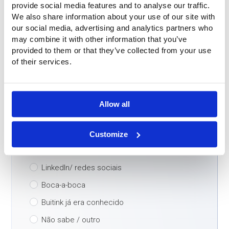
Telefono
*
provide social media features and to analyse our traffic.
We also share information about your use of our site with
our social media, advertising and analytics partners who
may combine it with other information that you’ve
E-mail
*
provided to them or that they’ve collected from your use
of their services.
Paese
*
Allow all
Come ha trovato la nostra azienda?
*
Motor de busca
Customize
ChatGPT / IA
LinkedIn/ redes sociais
Boca-a-boca
Buitink já era conhecido
Não sabe / outro