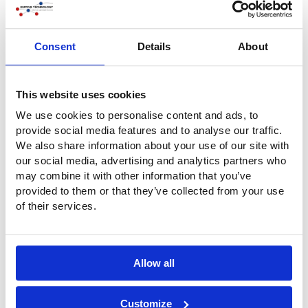
Domande?
Avete domande o volete maggiori informazioni? Non
Consent
Details
About
esitate a contattarci. Chiamateci al numero
+31 (0)316-250830
. Ma è ancora più facile: compilate
direttamente il modulo di contatto qui sotto. Vi
This website uses cookies
contatteremo al più presto!
We use cookies to personalise content and ads, to
provide social media features and to analyse our traffic.
We also share information about your use of our site with
Azienda
our social media, advertising and analytics partners who
may combine it with other information that you’ve
provided to them or that they’ve collected from your use
Nome
*
of their services.
Telefono
*
Allow all
Email
*
Customize