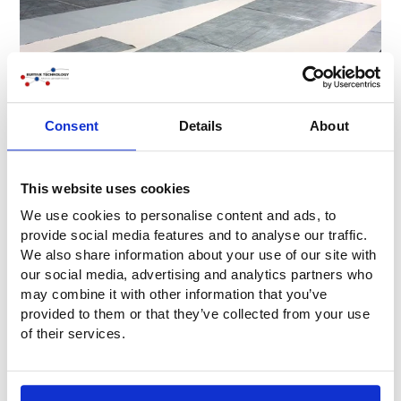
Consent
Details
About
This website uses cookies
We use cookies to personalise content and ads, to
Vragen?
provide social media features and to analyse our traffic.
Heb je vragen of wil je meer informatie? Neem gerust
We also share information about your use of our site with
contact met ons op. Bel ons op
+31 (0)316-250830
. Maar
our social media, advertising and analytics partners who
nog makkelijker: vul direct het onderstaande
may combine it with other information that you’ve
contactformulier in. Wij nemen dan zo snel mogelijk
provided to them or that they’ve collected from your use
contact met je op!
of their services.
Organisatie