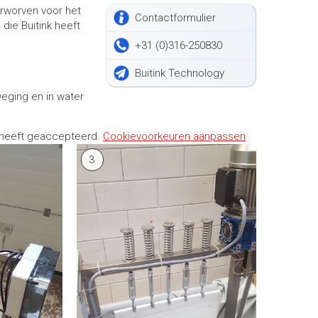
erworven voor het
Contactformulier
ie Buitink heeft
+31 (0)316-250830
Buitink Technology
weging en in water
 heeft geaccepteerd.
Cookievoorkeuren aanpassen
3