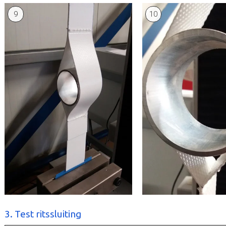
9
10
3. Test ritssluiting