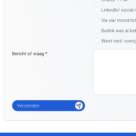
LinkedIn/ social
Via via/ mond-to
Buitink was al b
Weet niet/ overi
Bericht of vraag
*