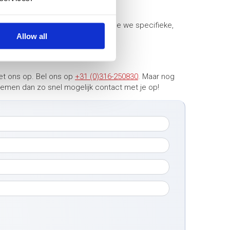
wen van testopstellingen, waarmee we specifieke,
beelden:
Allow all
et ons op. Bel ons op
+31 (0)316-250830
. Maar nog
 nemen dan zo snel mogelijk contact met je op!