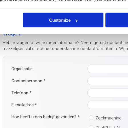
Testopstellingen
Daarnaast hebben we veel ervaring in het zelf ontwerpen en bou
praktische en pragmatische tests kunnen uitvoeren. Enkele voor
Customize
Vragen?
Heb je vragen of wil je meer informatie? Neem gerust contact m
makkelijker: vul direct het onderstaande contactformulier in. Wij
Organisatie
Contactpersoon
*
Telefoon
*
E-mailadres
*
Hoe heeft u ons bedrijf gevonden?
*
Zoekmachine
ChatGPT / AI