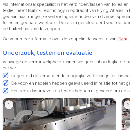
Als internationaal specialist in het verbinden/lassen van folies e
textiel, heeft Buitink Technology in opdracht van Flying Whales in
gedaan naar mogelijke verbindingsmethoden van diverse, specia
folies en gecoate weefsels. Deze zijn geselecteerd voor de hel
de buitenhuid van de zeppelin.
Zie voor meer informatie over de zeppelin de website van
Flying
Onderzoek, testen en evaluatie
Vanwege de vertrouwelijkheid kunnen we geen inhoudelijke detai
dat we:
uitgebreid de verschillende mogelijke verbindings- en las
de voor- en nadelen hebben geëvalueerd in relatie tot het 
een reeks lasproeven en testen hebben uitgevoerd om de st
1
2