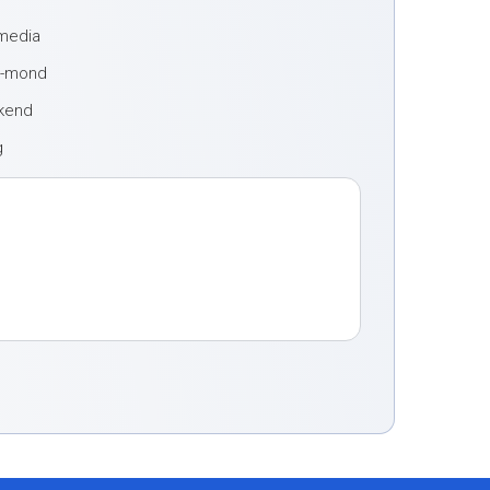
 media
t-mond
ekend
g