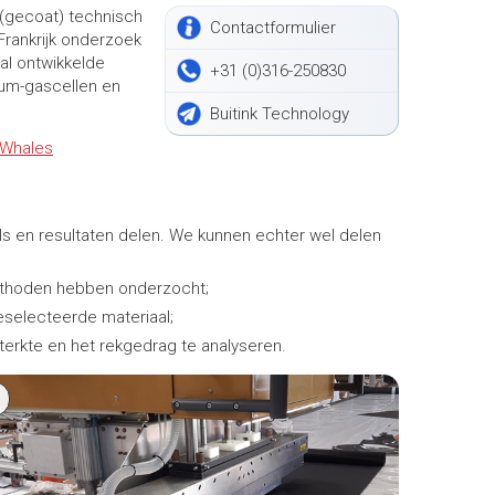
n (gecoat) technisch
Contactformulier
 Frankrijk onderzoek
al ontwikkelde
+31 (0)316-250830
ium-gascellen en
Buitink Technology
 Whales
ls en resultaten delen. We kunnen echter wel delen
methoden hebben onderzocht;
geselecteerde materiaal;
erkte en het rekgedrag te analyseren.