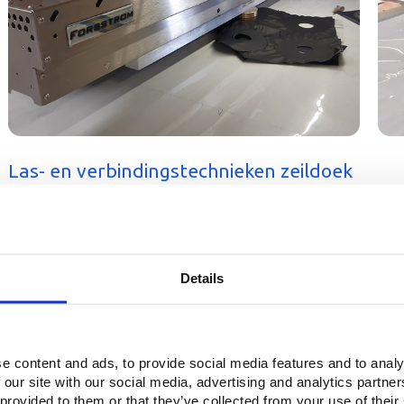
Las- en verbindingstechnieken zeildoek
Bij Buitink Technology hebben we in eigen huis toegang tot vrijwe
folies en technisch textiel. Enkele voorbeelden:
Eigen testapparatuur
Details
We beschikken ook over eigen testapparatuur, zoals trekbanken:
Treksterkte voor lasnaden
Deze video wordt geblokkeerd omdat u geen marketingcookies
e content and ads, to provide social media features and to analy
Voorbeeld uitvoering test om de sterkte en het rekgedrag te analyseren.
 our site with our social media, advertising and analytics partn
 provided to them or that they’ve collected from your use of their