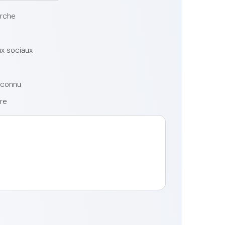
erche
ux sociaux
à connu
tre