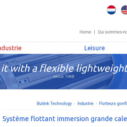
Home
|
Qui sommes-n
ndustrie
Leisure
it with a flexible lightweight
since 1948
Buitink Technology
Industrie
Flotteurs gonf
Système flottant immersion grande cal