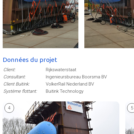
Données du projet
Client:
Rijkswaterstaat
Consultant:
Ingenieursbureau Boorsma BV
Client Buitink:
VolkerRail Nederland BV
Système flottant:
Buitink Technology
4
5