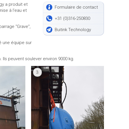
gy a produit et
Formulaire de contact
mise à l'eau et
+31 (0)316-250830
barrage "Grave",
Buitink Technology
yé une équipe sur
. Ils peuvent soulever environ 9000 kg.
3