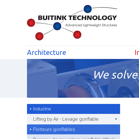
Architecture
I
We solve 
Industrie
Lifting by Air - Levage gonflable
Flotteurs gonflables