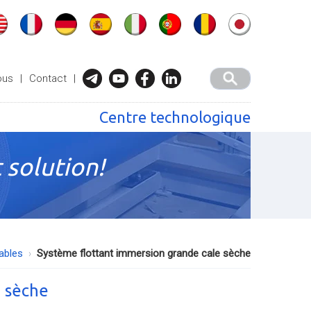
ous
|
Contact
|
Centre technologique
 solution!
lables
Système flottant immersion grande cale sèche
e sèche