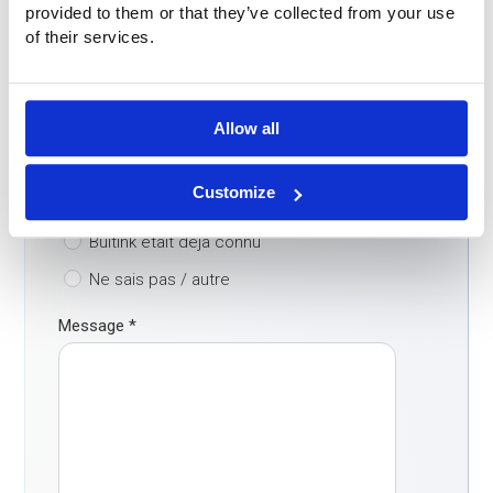
provided to them or that they’ve collected from your use
of their services.
Comment avez-vous trouvé notre entreprise?
*
Moteur de recherche
Allow all
ChatGPT / IA
LinkedIn / réseaux sociaux
Customize
Bouche à oreille
Buitink était déjà connu
Ne sais pas / autre
Message
*