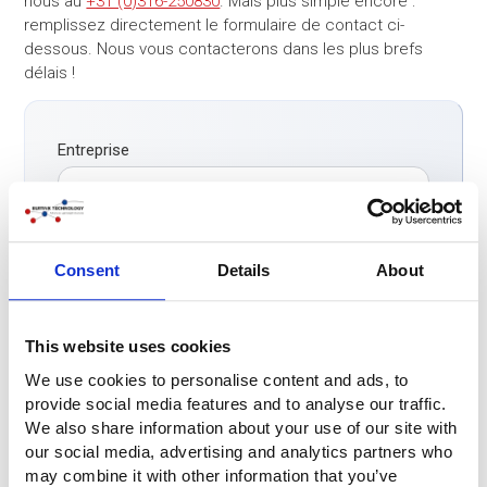
nous au
+31 (0)316-250830
. Mais plus simple encore :
remplissez directement le formulaire de contact ci-
dessous. Nous vous contacterons dans les plus brefs
délais !
Entreprise
Personne-contact
*
Consent
Details
About
Téléphone
*
This website uses cookies
We use cookies to personalise content and ads, to
E-mail
*
provide social media features and to analyse our traffic.
We also share information about your use of our site with
our social media, advertising and analytics partners who
Pays
*
may combine it with other information that you’ve