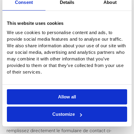
Consent
Details
About
This website uses cookies
We use cookies to personalise content and ads, to
provide social media features and to analyse our traffic.
We also share information about your use of our site with
our social media, advertising and analytics partners who
may combine it with other information that you’ve
provided to them or that they’ve collected from your use
of their services.
Allow all
Questions ?
Vous avez des questions ou souhaitez obtenir plus
Customize
d'informations ? N'hésitez pas à nous contacter. Appelez-
nous au
+31 (0)316-250830
. Mais plus simple encore :
remplissez directement le formulaire de contact ci-