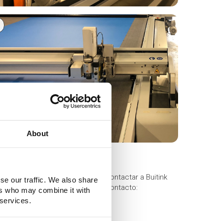
About
inais e produtos engenhosos. Contactar a Buitink
se our traffic. We also share
com
ou deixe os seus dados de contacto:
ers who may combine it with
 services.