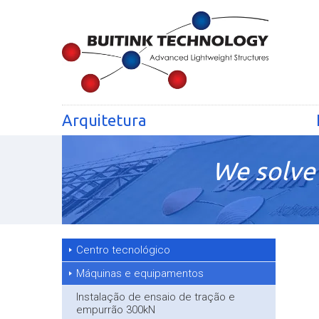
Arquitetura
We solve 
Centro tecnológico
Máquinas e equipamentos
Instalação de ensaio de tração e
empurrão 300kN