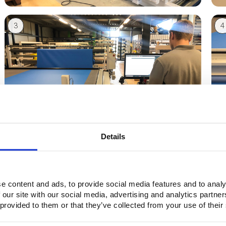
3
4
Details
Mais informações
A Buitink Technology é uma empresa de recursos com ideias orig
e content and ads, to provide social media features and to analy
Technology: +31 316 25 08 30, e-mail:
sales@buitink-technology.
 our site with our social media, advertising and analytics partn
 provided to them or that they’ve collected from your use of their
Perguntas?