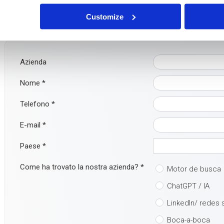
Tem perguntas ou pretende obter mais informações? Não hesite
+31 (0)316-250830
. Mas ainda mais fácil: preencha diretamente 
Customize
contacto consigo o mais rapidamente possível!
Azienda
Nome
*
Telefono
*
E-mail
*
Paese
*
Come ha trovato la nostra azienda?
*
Motor de busca
ChatGPT / IA
LinkedIn/ redes 
Boca-a-boca