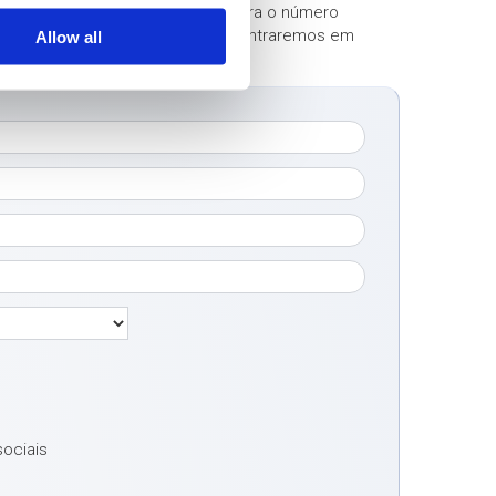
 em contactar-nos. Ligue-nos para o número
o formulário de contacto abaixo. Entraremos em
Allow all
sociais