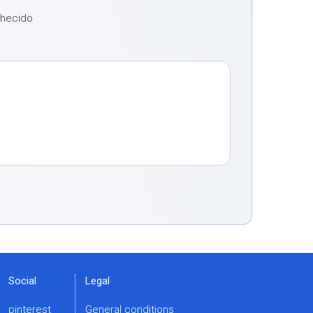
nhecido
o
Social
Legal
pinterest
General conditions