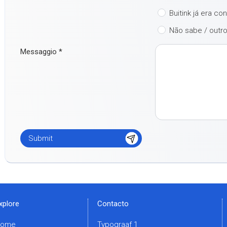
Buitink já era co
Não sabe / outr
Messaggio
*
xplore
Contacto
Home
Typograaf 1