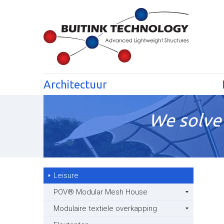
Architectuur
We solve 
Leisure
POV® Modular Mesh House
Modulaire textiele overkapping