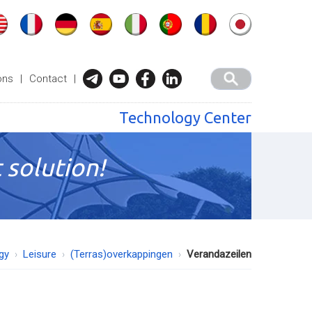
ons
|
Contact
|
Technology Center
 solution!
gy
Leisure
(Terras)overkappingen
Verandazeilen