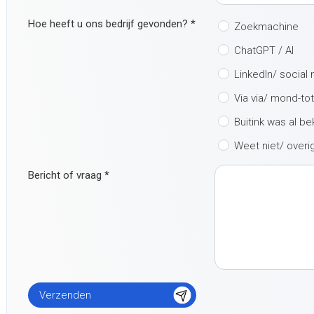
Hoe heeft u ons bedrijf gevonden?
*
Zoekmachine
ChatGPT / AI
LinkedIn/ social
Via via/ mond-to
Buitink was al b
Weet niet/ overi
Bericht of vraag
*