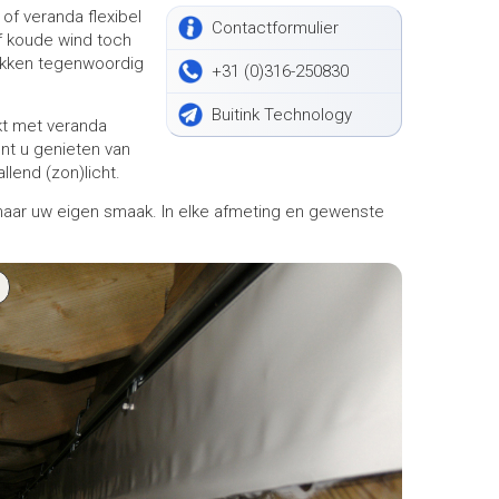
f veranda flexibel
Contactformulier
of koude wind toch
hikken tegenwoordig
+31 (0)316-250830
Buitink Technology
kt met veranda
unt u genieten van
llend (zon)licht.
 naar uw eigen smaak. In elke afmeting en gewenste