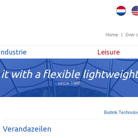
Home
|
Over 
Industrie
Leisure
it with a flexible lightweight
since 1948
Buitink Technolo
Verandazeilen