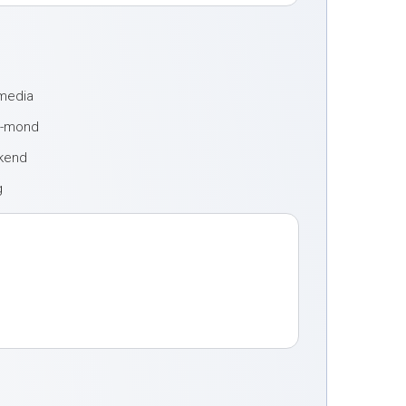
 media
t-mond
ekend
g