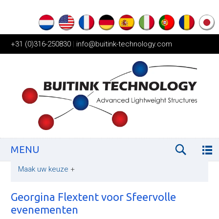
+31 (0)316-250830
|
info@buitink-technology.com
MENU
Maak uw keuze
+
Georgina Flextent voor Sfeervolle
evenementen