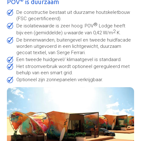
®
POV
is duurzaam
De constructie bestaat uit duurzame houtskeletbouw
(FSC gecertificeerd).
®
De isolatiewaarde is zeer hoog: POV
Lodge heeft
2
bijv.een (gemiddelde) u-waarde van 0,42 W/m
K.
De binnenwanden, buitengevel en tweede huidfacade
worden uitgevoerd in een lichtgewicht, duurzaam
gecoat textiel, van Serge Ferrari.
Een tweede huidgevel/ klimaatgevel is standaard.
Het stroomverbruik wordt optioneel gereguleerd met
behulp van een smart grid.
Optioneel zijn zonnepanelen verkrijgbaar.