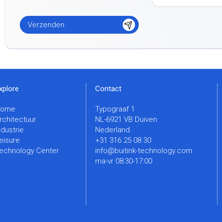
xplore
Contact
Home
Typograaf 1
rchitectuur
NL-6921 VB Duiven
ndustrie
Nederland
eisure
+31 316 25 08 30
echnology Center
info@buitink-technology.com
ma-vr 08:30-17:00