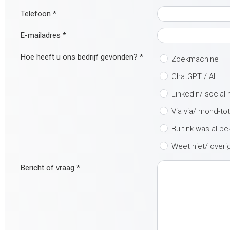
Telefoon
*
E-mailadres
*
Hoe heeft u ons bedrijf gevonden?
*
Zoekmachine
ChatGPT / AI
LinkedIn/ social
Via via/ mond-to
Buitink was al b
Weet niet/ overi
Bericht of vraag
*