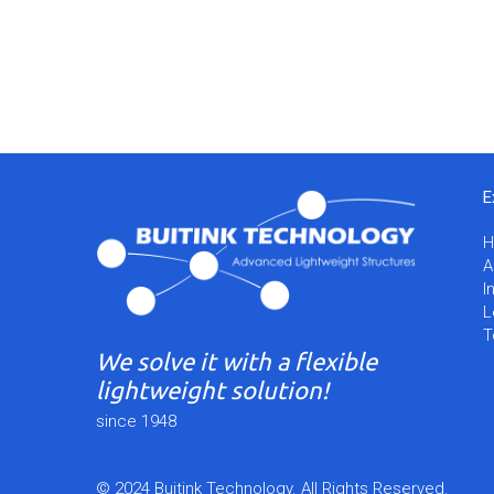
E
A
I
L
T
We solve it with a flexible
lightweight solution!
since 1948
© 2024 Buitink Technology. All Rights Reserved.