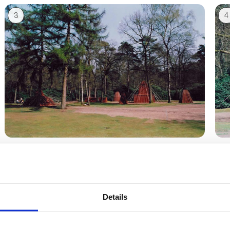
3
4
5
6
Details