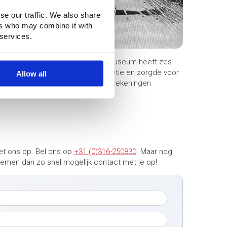
se our traffic. We also share
ers who may combine it with
 services.
tconstructies. Het Kröller-Müller Museum heeft zes
uitink maakte hiervoor de constructie en zorgde voor
Allow all
 door Buitink diverse belastingberekeningen
et ons op. Bel ons op
+31 (0)316-250830
. Maar nog
 nemen dan zo snel mogelijk contact met je op!