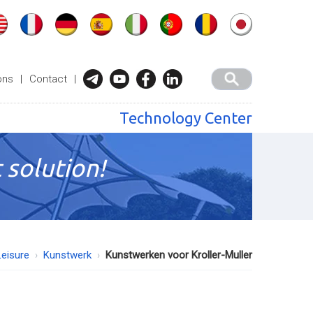
ons
|
Contact
|
Technology Center
 solution!
Leisure
Kunstwerk
Kunstwerken voor Kroller-Muller