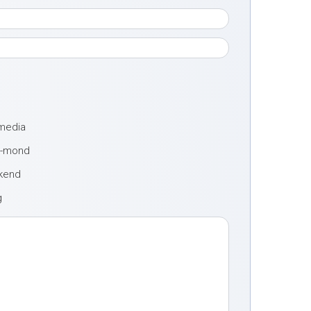
 media
t-mond
ekend
g