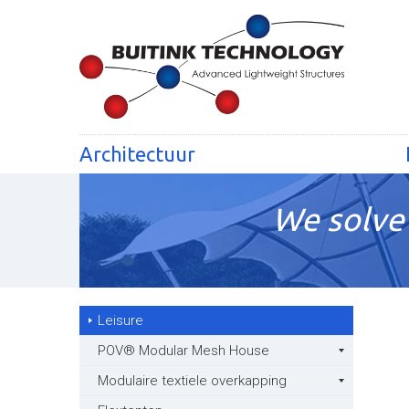
Architectuur
We solve 
Leisure
POV® Modular Mesh House
Modulaire textiele overkapping