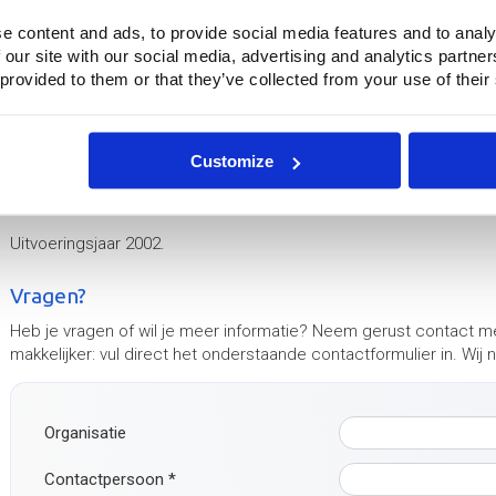
e content and ads, to provide social media features and to analy
 our site with our social media, advertising and analytics partn
 provided to them or that they’ve collected from your use of their
Sinds het begin van de jaren '70 werkt Rogge aan een aantal ten
binnenste buiten gekeerde tenten in haar tuin tentoongesteld. B
Customize
het bekleden van de constructie met doek. Bovendien werden er
uitgevoerd.
Uitvoeringsjaar 2002.
Vragen?
Heb je vragen of wil je meer informatie? Neem gerust contact m
makkelijker: vul direct het onderstaande contactformulier in. Wij
Organisatie
Contactpersoon
*