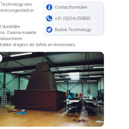
k Technology een
Contactformulier
tentoongesteld in
+31 (0)316-250830
 duidelijke
Buitink Technology
rons. Daarna maakte
natuursteen.
trakke dragers als tafels en lessenaars.