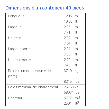
Dimensions d'un conteneur 40 pieds
Longueur
12,19
m
40,00
ft
Largeur
2,35
m
7,71
ft
Hauteur
2,39
m
7,84
ft
Largeur porte
2,34
m
7,68
ft
Hauteur porte
2,28
m
7,48
ft
Poids d'un conteneur vide
3740
kg
(tare)
8245
lbs
Poids maximal de chargement
26750
kg
58974
lbs
3
Contenu
67,80
m
3
2394
ft