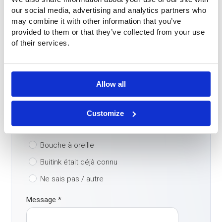
E-mail
*
our social media, advertising and analytics partners who
may combine it with other information that you’ve
provided to them or that they’ve collected from your use
Pays
*
of their services.
Comment avez-vous trouvé notre entreprise?
*
Allow all
Moteur de recherche
ChatGPT / IA
Customize
LinkedIn / réseaux sociaux
Bouche à oreille
Buitink était déjà connu
Ne sais pas / autre
Message
*