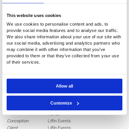
This website uses cookies
We use cookies to personalise content and ads, to
provide social media features and to analyse our traffic.
We also share information about your use of our site with
our social media, advertising and analytics partners who
Toit et murs en toile
may combine it with other information that you’ve
provided to them or that they’ve collected from your use
Grâce l'utilisation de la toile comme matériau principal pour
of their services.
le toit et les murs, la Diamond Suite est particulièrement
légère et modulable. Le montage et le démontage est
également très rapide. La structure peut avoir différentes
fonctions : hôtel temporaire, bureau, tente luxueuse, etc.
Allow all
Données du projet
Customize
Matériau:
Flexlight Lodge 6002 van Serge
Ferrari
Conception:
Liffin Events
Client:
Liffin Events