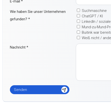
E-mail
*
Suchmaschine
Wie haben Sie unser Unternehmen
ChatGPT / KI
gefunden?
*
LinkedIn / sozial
Mund-zu-Mund-P
Buitink war berei
Weiß nicht / and
Nachricht
*