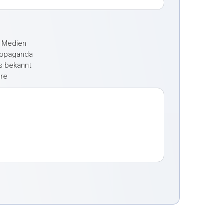
e Medien
ropaganda
ts bekannt
ere