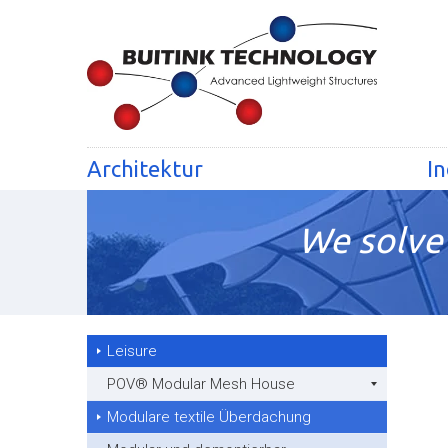
Architektur
In
We solve 
Leisure
POV® Modular Mesh House
Modulare textile Überdachung