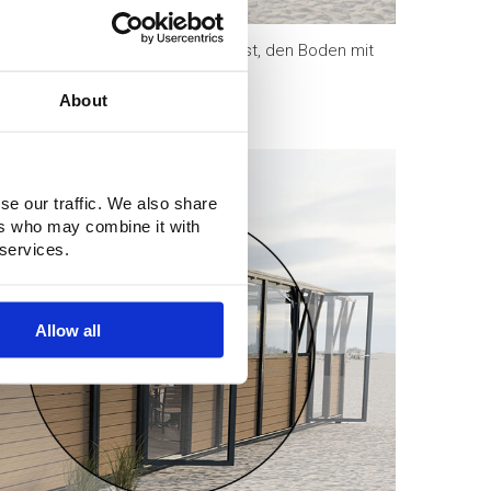
 von 60 cm, so dass es einfach ist, den Boden mit
About
se our traffic. We also share
ers who may combine it with
 services.
Allow all