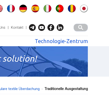
Uns
|
Kontakt
|
Technologie-Zentrum
 solution!
lare textile Überdachung
Traditionelle Ausgestaltung