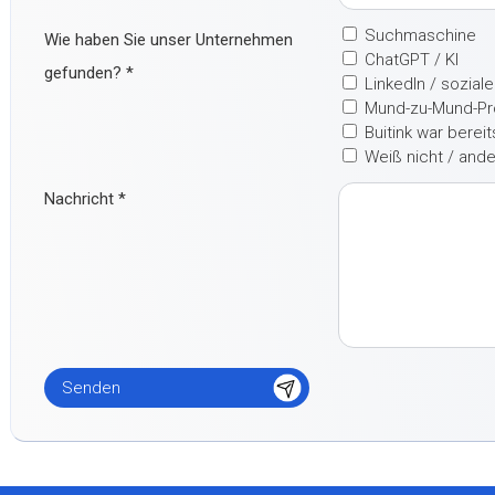
Suchmaschine
Wie haben Sie unser Unternehmen
ChatGPT / KI
gefunden?
*
LinkedIn / sozial
Mund-zu-Mund-P
Buitink war berei
Weiß nicht / and
Nachricht
*