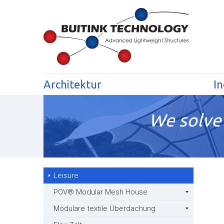
Architektur
In
We solve 
Leisure
POV® Modular Mesh House
Modulare textile Überdachung