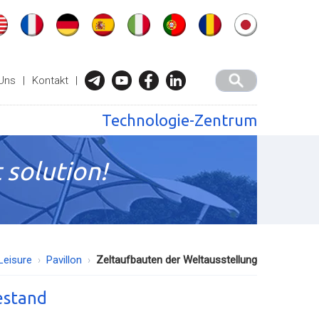
Uns
|
Kontakt
|
Technologie-Zentrum
 solution!
Leisure
Pavillon
Zeltaufbauten der Weltausstellung
estand