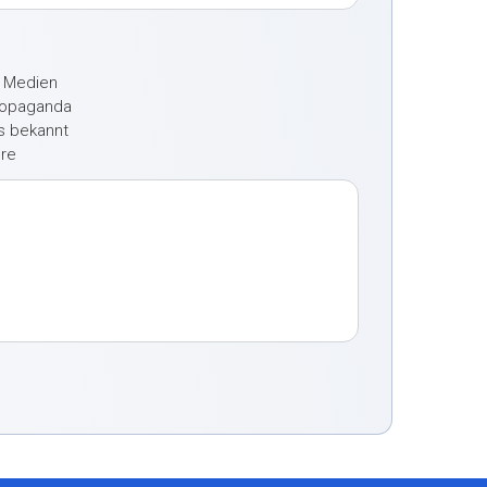
e Medien
ropaganda
ts bekannt
ere