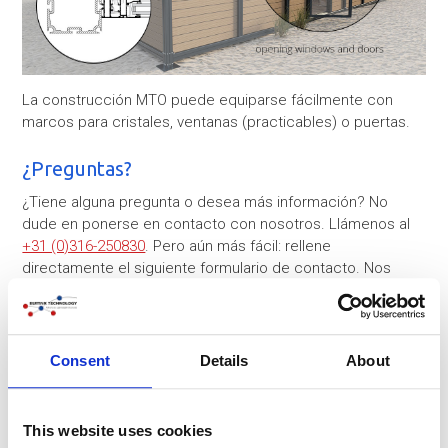
La construcción MTO puede equiparse fácilmente con
marcos para cristales, ventanas (practicables) o puertas.
¿Preguntas?
¿Tiene alguna pregunta o desea más información? No
dude en ponerse en contacto con nosotros. Llámenos al
+31 (0)316-250830
. Pero aún más fácil: rellene
directamente el siguiente formulario de contacto. Nos
pondremos en contacto con usted lo antes posible.
Consent
Details
About
Empresa
This website uses cookies
Nombre
*