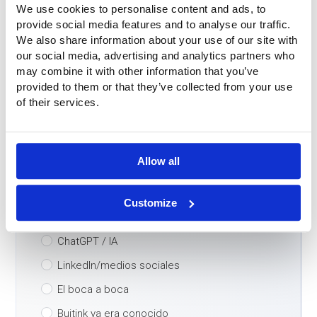
We use cookies to personalise content and ads, to
provide social media features and to analyse our traffic.
Teléfono
*
We also share information about your use of our site with
our social media, advertising and analytics partners who
may combine it with other information that you’ve
provided to them or that they’ve collected from your use
Correo electrónico
*
of their services.
País
*
Allow all
¿Cómo encontró nuestra empresa?
*
Customize
Motor de búsqueda
ChatGPT / IA
LinkedIn/medios sociales
El boca a boca
Buitink ya era conocido