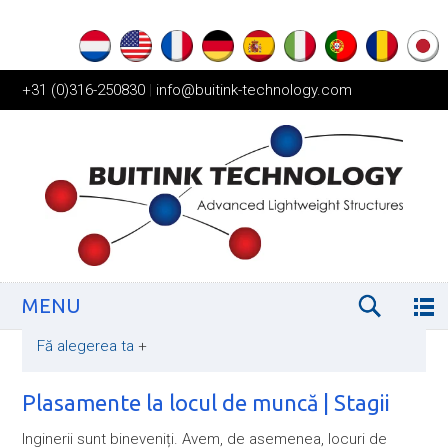
+31 (0)316-250830
|
info@buitink-technology.com
MENU
Fă alegerea ta
+
Plasamente la locul de muncă | Stagii
Inginerii sunt bineveniți. Avem, de asemenea, locuri de