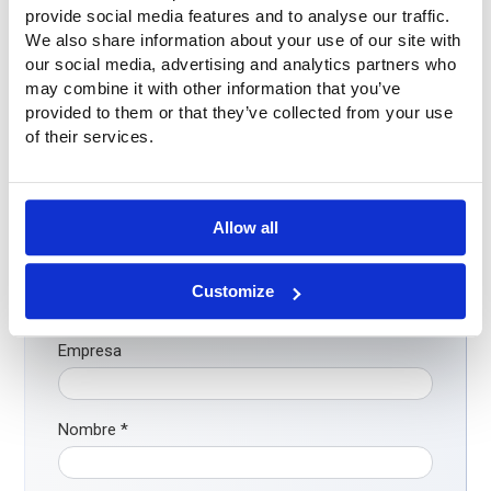
provide social media features and to analyse our traffic.
We also share information about your use of our site with
our social media, advertising and analytics partners who
may combine it with other information that you’ve
provided to them or that they’ve collected from your use
of their services.
¿Preguntas?
¿Tiene alguna pregunta o desea más información? No
dude en ponerse en contacto con nosotros. Llámenos al
+31 (0)316-250830
. Pero aún más fácil: rellene
Allow all
directamente el siguiente formulario de contacto. Nos
pondremos en contacto con usted lo antes posible.
Customize
Empresa
Nombre
*