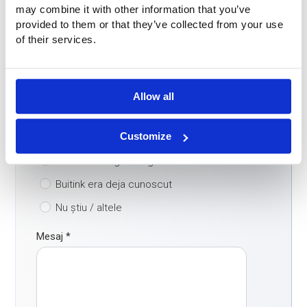
may combine it with other information that you’ve
E-mail
*
provided to them or that they’ve collected from your use
of their services.
Cum ați găsit compania noastră?
*
Motor de căutare
Allow all
ChatGPT / AI
Customize
LinkedIn/ social media
Cuvântul din gură în gură
Buitink era deja cunoscut
Nu știu / altele
Mesaj
*