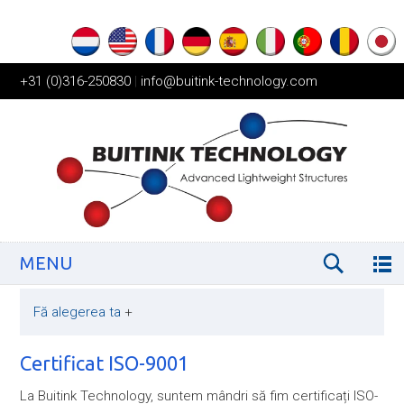
+31 (0)316-250830
|
info@buitink-technology.com
MENU
Fă alegerea ta
+
Certificat ISO-9001
La Buitink Technology, suntem mândri să fim certificați ISO-