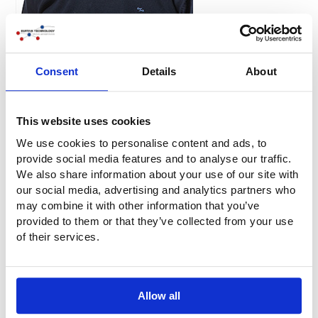
Jan van de Weerd
Consent
Details
About
+31-(0)6 20 37 64 95
Sales/ business development
jan@buitink-technology.com
This website uses cookies
Întrebări?
We use cookies to personalise content and ads, to
provide social media features and to analyse our traffic.
Aveți întrebări sau doriți mai multe informații? Nu ezitați să
We also share information about your use of our site with
ne contactați. Sunați-ne la
+31 316 25 08 30
. Dar și mai
our social media, advertising and analytics partners who
simplu: completați direct formularul de contact de mai jos.
may combine it with other information that you’ve
Vă vom contacta în cel mai scurt timp posibil!
provided to them or that they’ve collected from your use
of their services.
Compania
Allow all
Nume
*