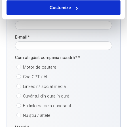
Customize
Telefon
*
E-mail
*
Cum ați găsit compania noastră?
*
Motor de căutare
ChatGPT / AI
LinkedIn/ social media
Cuvântul din gură în gură
Buitink era deja cunoscut
Nu știu / altele