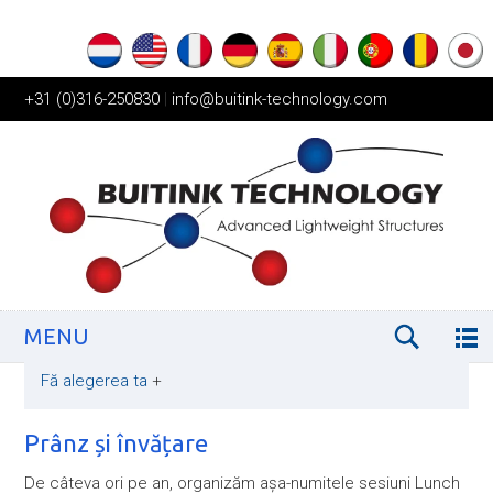
+31 (0)316-250830
|
info@buitink-technology.com
MENU
Fă alegerea ta
+
Prânz și învățare
De câteva ori pe an, organizăm așa-numitele sesiuni Lunch