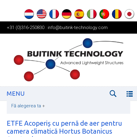
+31 (0)316-250830
|
info@buitink-technology.com
MENU
Fă alegerea ta
+
ETFE Acoperiș cu pernă de aer pentru
camera climatică Hortus Botanicus