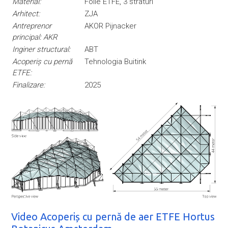
Material:
Folie ETFE, 3 straturi
Arhitect:
ZJA
Antreprenor
AKOR Pijnacker
principal: AKR
Inginer structural:
ABT
Acoperiș cu pernă
Tehnologia Buitink
ETFE:
Finalizare:
2025
Video Acoperiș cu pernă de aer ETFE Hortus