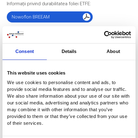
Informații privind durabilitatea foliei ETFE:
Nowoflon BREEAM
Nowoflon DGNB
Nowoflon_LEED
Consent
Details
About
Tehnologia din spatele proiectului
This website uses cookies
Pe lângă pernele ETFE, Buitink Technology s-a ocupat și de
We use cookies to personalise content and ads, to
instalația de aer și de conductele din oțel inoxidabil. Toate
provide social media features and to analyse our traffic.
acestea asigură o funcționare optimă a acoperișului cu
We also share information about your use of our site with
pernă de aer și o performanță perfectă de izolare.
our social media, advertising and analytics partners who
may combine it with other information that you’ve
provided to them or that they’ve collected from your use
of their services.