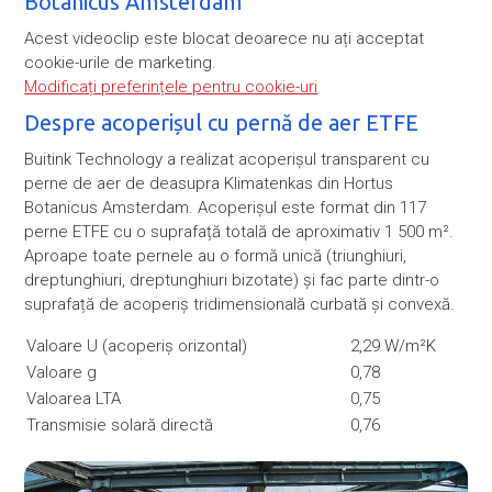
Botanicus Amsterdam
Acest videoclip este blocat deoarece nu ați acceptat
cookie-urile de marketing.
Modificați preferințele pentru cookie-uri
Despre acoperișul cu pernă de aer ETFE
Buitink Technology a realizat acoperișul transparent cu
perne de aer de deasupra Klimatenkas din Hortus
Botanicus Amsterdam. Acoperișul este format din 117
perne ETFE cu o suprafață totală de aproximativ 1 500 m².
Aproape toate pernele au o formă unică (triunghiuri,
dreptunghiuri, dreptunghiuri bizotate) și fac parte dintr-o
suprafață de acoperiș tridimensională curbată și convexă.
Valoare U (acoperiș orizontal)
2,29 W/m²K
Valoare g
0,78
Valoarea LTA
0,75
Transmisie solară directă
0,76