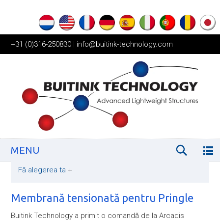
+31 (0)316-250830
|
info@buitink-technology.com
MENU
Fă alegerea ta
+
Membrană tensionată pentru Pringle
Buitink Technology a primit o comandă de la Arcadis