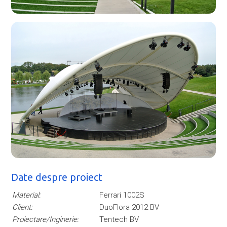
Date despre proiect
Material:
Ferrari 1002S
Client:
DuoFlora 2012 BV
Proiectare/Inginerie:
Tentech BV