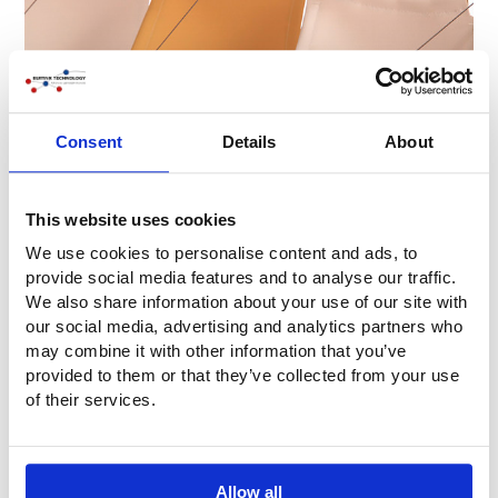
Consent
Details
About
¿Preguntas?
¿Tiene alguna pregunta o desea más información? No
This website uses cookies
dude en ponerse en contacto con nosotros. Llámenos al
+31 (0)316-250830
. Pero aún más fácil: rellene
We use cookies to personalise content and ads, to
directamente el siguiente formulario de contacto. Nos
provide social media features and to analyse our traffic.
pondremos en contacto con usted lo antes posible.
We also share information about your use of our site with
our social media, advertising and analytics partners who
may combine it with other information that you’ve
provided to them or that they’ve collected from your use
Empresa
of their services.
Nombre
*
Allow all