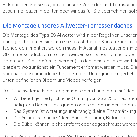
Entscheiden Sie selbst, ob sie unsere Veranden und Terrassend
zusammenbauen möchten oder wir das für Sie übernehmen soll
Die Montage unseres Allwetter-Terrassendaches
Die Montage des Typs ES Allwetter wird in der Regel von unsere
durchgeführt, da es sich um eine feststehende Konstruktion hand
fachgerecht montiert werden muss. In Ausnahmesituationen, in 
Stahlunterkonstruktion montiert werden soll, ist es nicht erforder
Beton oder Stahl befestigt werden). In den meisten Fällen wird 
platziert, wo zunächst ein Fundament errichtet werden muss. Di
sogenannte Schraubdübel her, die in den Untergrund eingedreht
unten befindlichen Bildern und Videos verfolgen.
Die Dübelsysteme haben gegenüber einem Fundament auf dem Be
Wir benötigen lediglich eine Öffnung von 25 x 25 cm auf de
nötig, den Boden umzugraben oder ein Loch in den Beton z
Das System ist witterungsunabhängig (keine Einschränkung 
Die Anlage ist "sauber": kein Sand, Schlamm, Beton etc.
Die Dübel können leicht entfernt oder abgeschraubt werden
Dieses Video ist blockiert, weil Sie Marketing-Cookies nicht akze