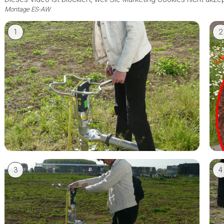
Montage ES-AW
1
2
3
4