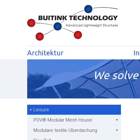
Architektur
In
We solve 
Leisure
POV® Modular Mesh House
Modulare textile Überdachung