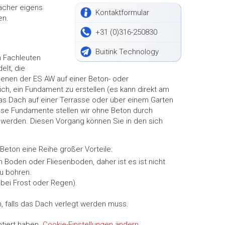
ächer eigens
Kontaktformular
en.
+31 (0)316-250830
Buitink Technology
n Fachleuten
elt, die
denen der ES AW auf einer Beton- oder
lich, ein Fundament zu erstellen (es kann direkt am
das Dach auf einer Terrasse oder über einem Garten
ese Fundamente stellen wir ohne Beton durch
 werden. Diesen Vorgang können Sie in den sich
ton eine Reihe großer Vorteile:
m Boden oder Fliesenboden, daher ist es ist nicht
u bohren.
bei Frost oder Regen).
, falls das Dach verlegt werden muss.
ptiert haben.
Cookie-Einstellungen ändern