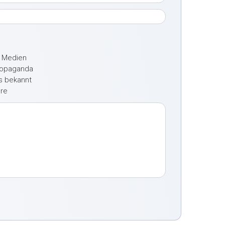
e Medien
ropaganda
ts bekannt
ere