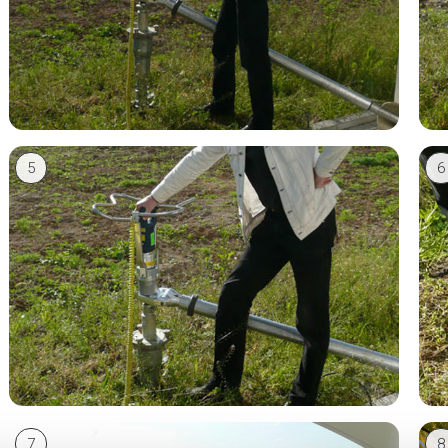
5
6
7
8