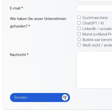
E-mail
*
Suchmaschine
Wie haben Sie unser Unternehmen
ChatGPT / KI
gefunden?
*
LinkedIn / sozial
Mund-zu-Mund-P
Buitink war berei
Weiß nicht / and
Nachricht
*