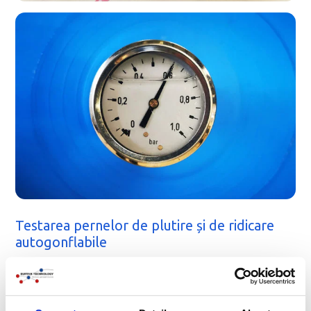
Testarea pernelor de plutire și de ridicare
autogonflabile
Fotografiile și înregistrarea video de pe această pagină
prezintă un test care implică umflarea automată a unui
dispozitiv de plutire gonflabil care este conectat la o