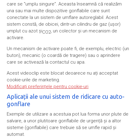
care se "umplu singure". Aceasta înseamnă că realizăm
una sau mai multe dispozitive gonflabile care sunt
conectate la un sistem de umflare autoreglabil. Acest
sistem constă, de obicei, dintr-un cilindru de gaz (ușor)
umplut cu azot și
, un colector și un mecanism de
CO2
activare.
Un mecanism de activare poate fi, de exemplu, electric (un
buton), mecanic (o coardă de tragere) sau o aprindere
care se activează la contactul cu apa.
Acest videoclip este blocat deoarece nu ați acceptat
cookie-urile de marketing.
Modificați preferințele pentru cookie-uri
Aplicații ale unui sistem de ridicare cu auto-
gonflare
Exemple de utilizare a acestuia pot lua forma unor plute de
salvare, a unor plutitoare gonflabile de urgență și a altor
sisteme (gonflabile) care trebuie să se umfle rapid și
automat.