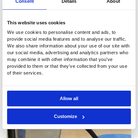
butelie de aer/gaz. În acest caz, umflarea poate fi activată
Consent
Details
About
cu ajutorul unui buton (electric) sau al unui cordon de
tragere (mecanic). De asemenea, este posibil să se
echipeze acest sistem cu un sistem de aprindere care se
This website uses cookies
activează atunci când intră în contact cu apa (deci dacă
We use cookies to personalise content and ads, to
obiectul cade în mare, de exemplu).
provide social media features and to analyse our traffic.
În acest fel, după inginerie și dezvoltare, se testează dacă
We also share information about your use of our site with
sistemul funcționează așa cum a fost proiectat: Este atinsă
our social media, advertising and analytics partners who
presiunea specificată (în acest caz 550 mbar)? Rata de
may combine it with other information that you’ve
umplere este suficient de mare (în acest caz, 3-4
provided to them or that they’ve collected from your use
secunde)? Funcționează mecanismele de siguranță la
of their services.
suprapresiune? Și sistemul rămâne la presiune suficient de
mult timp după umflare (în acest caz, 24 de ore)?
Allow all
Customize